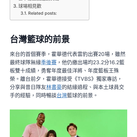
球場相見歡
Related posts:
台灣籃球的前景
來台的首個賽季，霍華德代表雲豹出賽20場，雖然
最終球隊無緣
季後賽
，他仍繳出場均23.2分16.2籃
板雙十成績，勇奪年度最佳洋將、年度籃板王殊
榮。離台前夕，霍華德接受《TVBS》獨家專訪，
分享與昔日隊友
林書豪
的結緣過程、與本土球員交
手的經驗，同時暢談
台灣
籃球的前景。