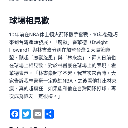
球場相見歡
10年前在NBA休士頓火箭隊攜手奮戰，10年後碰巧
來到台灣職籃發展，「魔獸」霍華德（Dwight
Howard）與林書豪分別在加盟台灣２大職籃聯
盟，颳起「魔獸旋風」與「林來瘋」，兩人日前也
在球場上相見歡。對於林書豪在球場上的表現，霍
華德表示，「林書豪超了不起，我首次來台時，大
家告訴我林書豪一定能進NBA，之後看他打出林來
瘋，真的超瘋狂。如果能和他在台灣同隊打球，再
次成為隊友一定很棒。」
F
T
E
分
a
w
m
享