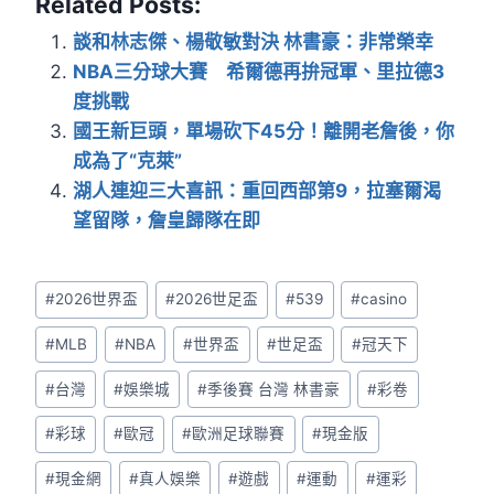
Related Posts:
c
itt
ai
e
er
l
談和林志傑、楊敬敏對決 林書豪：非常榮幸
NBA三分球大賽 希爾德再拚冠軍、里拉德3
b
度挑戰
o
國王新巨頭，單場砍下45分！離開老詹後，你
o
成為了“克萊”
k
湖人連迎三大喜訊：重回西部第9，拉塞爾渴
望留隊，詹皇歸隊在即
#
2026世界盃
#
2026世足盃
#
539
#
casino
#
MLB
#
NBA
#
世界盃
#
世足盃
#
冠天下
#
台灣
#
娛樂城
#
季後賽 台灣 林書豪
#
彩卷
#
彩球
#
歐冠
#
歐洲足球聯賽
#
現金版
#
現金網
#
真人娛樂
#
遊戲
#
運動
#
運彩