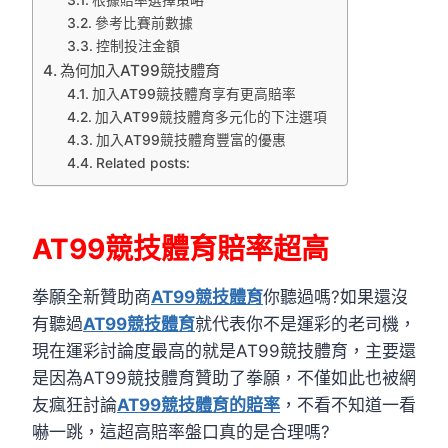
根據賠率選擇策略
參考比賽前數據
控制投注金額
為何加入AT99競技體育
加入AT99競技體育享有更高賠率
加入AT99競技體育多元化的下注選項
加入AT99競技體育豐富的優惠
Related posts:
AT99競技體育賠率超高
拳願全新贊助商
AT99競技體育
你聽過嗎?如果還沒
有聽過
AT99競技體育
就代表你不是運彩的老司機，
現在運彩討論度最高的就是AT99競技體育，主要還
是因為AT99競技體育贊助了拳願，不僅如此也被網
友瘋狂討論
AT99競技體育的賠率
，不看不知道一看
嚇一跳，這超高賠率盤口真的是合理嗎?