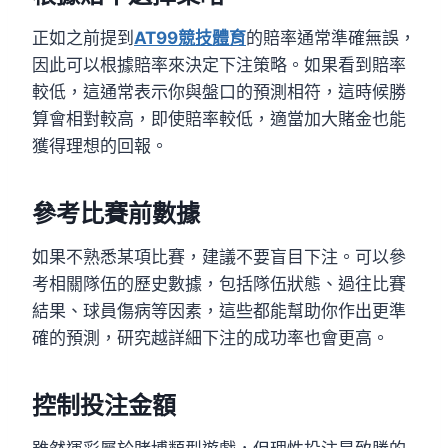
正如之前提到
AT99競技體育
的賠率通常準確無誤，
因此可以根據賠率來決定下注策略。如果看到賠率
較低，這通常表示你與盤口的預測相符，這時候勝
算會相對較高，即使賠率較低，適當加大賭金也能
獲得理想的回報。
參考比賽前數據
如果不熟悉某項比賽，建議不要盲目下注。可以參
考相關隊伍的歷史數據，包括隊伍狀態、過往比賽
結果、球員傷病等因素，這些都能幫助你作出更準
確的預測，研究越詳細下注的成功率也會更高。
控制投注金額