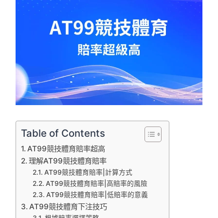
Table of Contents
AT99競技體育賠率超高
理解AT99競技體育賠率
AT99競技體育賠率|計算方式
AT99競技體育賠率|高賠率的風險
AT99競技體育賠率|低賠率的意義
AT99競技體育下注技巧