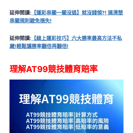
延伸閱讀:
【運彩串關一關沒過】就沒錢領?! 搞清楚
串關規則避免損失!
延伸閱讀:
【線上運彩技巧】六大勝率最高方法不私
藏!輕鬆讓勝率翻倍再翻倍!
理解AT99競技體育賠率