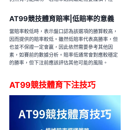
AT99競技體育賠率|低賠率的意義
當賠率較低時，表示盤口認為該選項的勝算較高，
因而提供的賠率較低。雖然低賠率代表高勝率，但
也並不保證一定會贏，因此依然需要參考其他因
素，如賽前的數據分析。賠率低通常會對應較穩定
的勝率，但下注前應該評估其他可能的風險。
AT99競技體育下注技巧