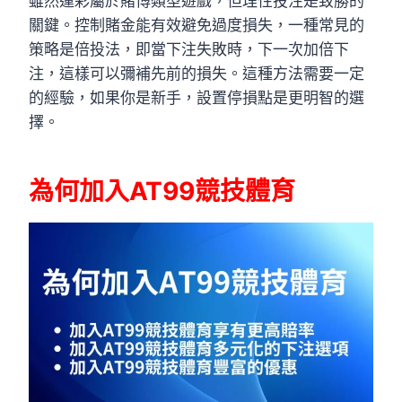
雖然運彩屬於賭博類型遊戲，但理性投注是致勝的
關鍵。控制賭金能有效避免過度損失，一種常見的
策略是倍投法，即當下注失敗時，下一次加倍下
注，這樣可以彌補先前的損失。這種方法需要一定
的經驗，如果你是新手，設置停損點是更明智的選
擇。
為何加入AT99競技體育