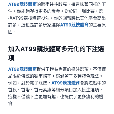
AT99競技體育
的賠率往往較高，這意味著同樣的下
注，你能夠獲得更多的獎金。對於同一場比賽，選
擇AT99競技體育投注，你的回報將比其他平台高出
許多，這也是許多玩家選擇
AT99競技體育
的主要原
因。
加入AT99競技體育多元化的下注選
項
AT99競技體育
提供了極為豐富的投注選項，不僅僅
局限於傳統的賽事賠率，還涵蓋了多種特色玩法。
例如，對於電子競技，
AT99競技體育
會將遊戲中的
首殺、首塔、首元素龍等細分項目加入投注選項，
這樣不僅讓下注更加有趣，也提供了更多獲利的機
會。