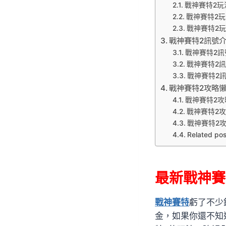
戰神賽特2玩
戰神賽特2玩
戰神賽特2玩
戰神賽特2訊號
戰神賽特2訊
戰神賽特2訊
戰神賽特2訊
戰神賽特2攻略
戰神賽特2攻
戰神賽特2攻
戰神賽特2
Related pos
最新戰神賽
戰神賽特
虧了不少
金，如果你還不知