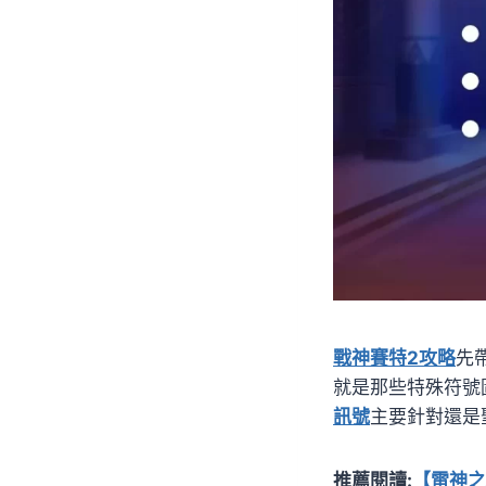
戰神賽特2攻略
先
就是那些特殊符號
訊號
主要針對還是
推薦閱讀:
【雷神之