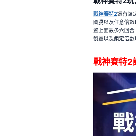
戰神賽特2玩
戰神賽特2
還有鎖
圖騰以及任意倍數
置上面最多六回合
裂變以及鎖定倍數
戰神賽特2