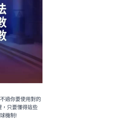
不過你要使用對的
理，只要懂得這些
球機制!