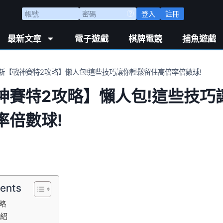
登入
註冊
最新文章
電子遊戲
棋牌電競
捕魚遊戲
新【戰神賽特2攻略】懶人包!這些技巧讓你輕鬆留住高倍率倍數球!
神賽特2攻略】懶人包!這些技巧
率倍數球!
tents
略
介紹