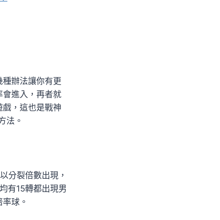
幾種辦法讓你有更
率會進入，再者就
遊戲，這也是戰神
方法。
以分裂倍數出現，
均有15轉都出現男
倍率球。