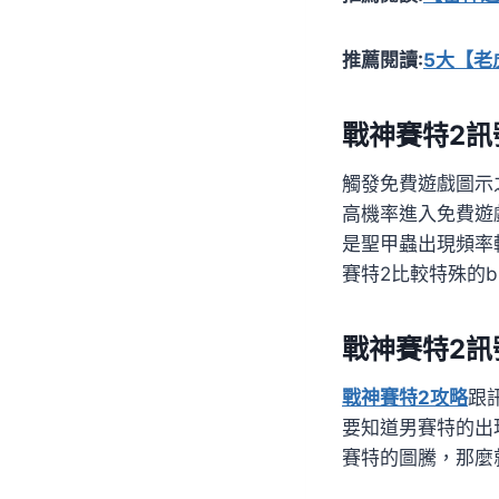
推薦閱讀:
5大【老
戰神賽特2訊
觸發免費遊戲圖示
高機率進入免費遊
是聖甲蟲出現頻率
賽特2比較特殊的
戰神賽特2訊
戰神賽特2攻略
跟
要知道男賽特的出
賽特的圖騰，那麼