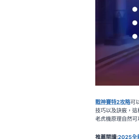
戰神賽特2攻略
可
技巧以及訣竅，這
老虎機原理自然可
推薦閱讀:
2025