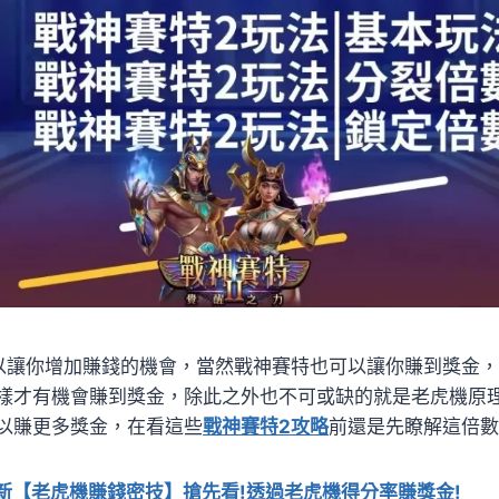
以讓你增加賺錢的機會，當然戰神賽特也可以讓你賺到獎金，
樣才有機會賺到獎金，除此之外也不可或缺的就是老虎機原
以賺更多獎金，在看這些
戰神賽特2攻略
前還是先瞭解這倍數
全新【老虎機賺錢密技】搶先看!透過老虎機得分率賺獎金!