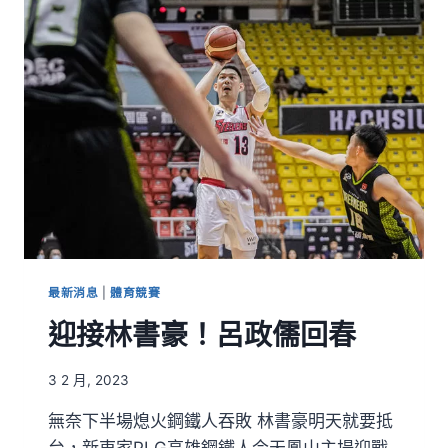
最新消息
|
體育競賽
迎接林書豪！呂政儒回春
3 2 月, 2023
無奈下半場熄火鋼鐵人吞敗 林書豪明天就要抵
台，新東家PLG高雄鋼鐵人今天鳳山主場迎戰