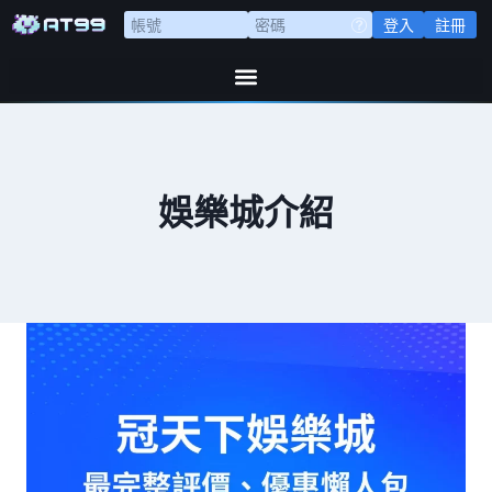
登入
註冊
娛樂城介紹