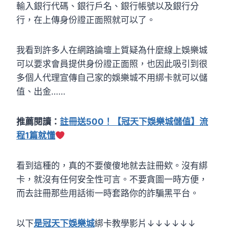
輸入銀行代碼、銀行戶名、銀行帳號以及銀行分
行，在上傳身份證正面照就可以了。
我看到許多人在網路論壇上質疑為什麼線上娛樂城
可以要求會員提供身份證正面照，也因此吸引到很
多個人代理宣傳自己家的娛樂城不用綁卡就可以儲
值、出金……
推薦閱讀：
註冊送500！【冠天下娛樂城儲值】流
程1篇就懂
看到這種的，真的不要傻傻地就去註冊欸。沒有綁
卡，就沒有任何安全性可言。不要貪圖一時方便，
而去註冊那些用話術一時套路你的詐騙黑平台。
以下
是冠天下娛樂城
綁卡教學影片↓↓↓↓↓↓