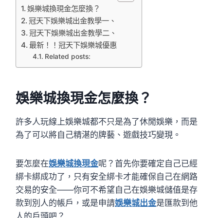
娛樂城換現金怎麼換？
冠天下娛樂城出金教學一、
冠天下娛樂城出金教學二、
最新！！冠天下娛樂城優惠
Related posts:
娛樂城換現金怎麼換？
許多人玩線上娛樂城都不只是為了休閒娛樂，而是
為了可以將自己精湛的牌藝、遊戲技巧變現。
要怎麼在
娛樂城換現金
呢？首先你要確定自己已經
綁卡綁成功了，只有安全綁卡才能確保自己在網路
交易的安全——你可不希望自己在娛樂城儲值是存
款到別人的帳戶，或是申請
娛樂城出金
是匯款到他
人的戶頭吧？