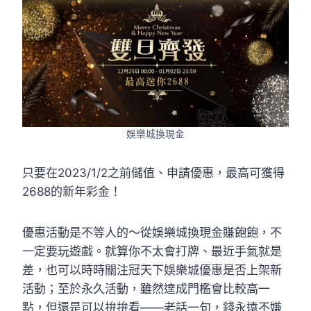
娛樂城換現金
只要在2023/1/2之前儲值、申請優惠，最高可獲得
2688的新年彩金！
優惠活動是不等人的～從娛樂城換現金賺飽飽，不
一定要玩遊戲。就算你不太會打牌、最近手氣就是
差，也可以時時關注冠天下娛樂城優惠是否上架新
活動；至於永久活動，雖然達成門檻會比較高一
點，但還是可以拚拚看——老話一句，錢永遠不嫌