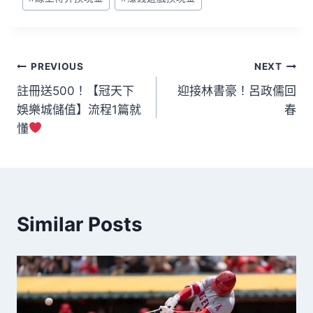
PREVIOUS
NEXT
註冊送500！【冠天下
迎接林書豪！呂政儒回
娛樂城儲值】流程1篇就
春
懂
Similar Posts