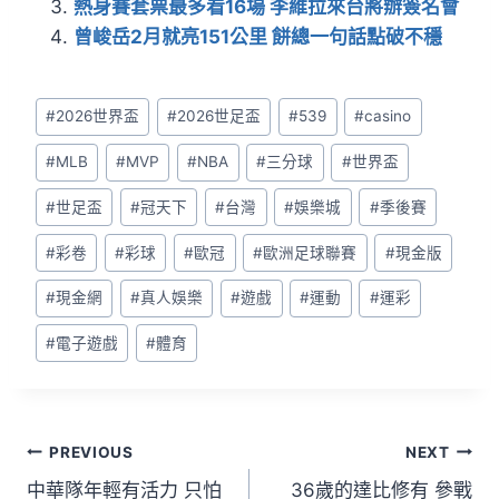
o
熱身賽套票最多看16場 李維拉來台將辦簽名會
k
曾峻岳2月就亮151公里 餅總一句話點破不穩
#
2026世界盃
#
2026世足盃
#
539
#
casino
#
MLB
#
MVP
#
NBA
#
三分球
#
世界盃
#
世足盃
#
冠天下
#
台灣
#
娛樂城
#
季後賽
#
彩卷
#
彩球
#
歐冠
#
歐洲足球聯賽
#
現金版
#
現金網
#
真人娛樂
#
遊戲
#
運動
#
運彩
#
電子遊戲
#
體育
PREVIOUS
NEXT
中華隊年輕有活力 只怕
36歲的達比修有 參戰