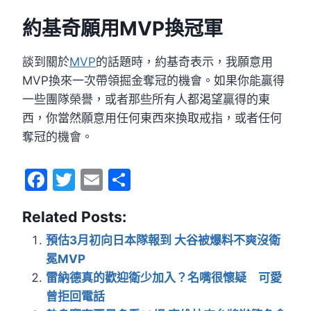
約基奇願用MVP換冠軍
談到關於
MVP
的話題時，約基奇表示，我願意用
MVP換來一次帶領掘金奪冠的機會。如果你能贏得
一些團隊榮譽，或者那些所有人都渴望贏得的東
西，你當然願意用任何東西來換取戒指，或者任何
奪冠的機會。
F
T
E
分
a
w
m
享
Related Posts:
c
itt
ai
e
er
l
預估3月初向日本隊報到 大谷被爆料不爽沒衛
冕MVP
b
雷納德真的歡迎衛少加入？名嘴很懷疑 可愛
o
曾拒回電話