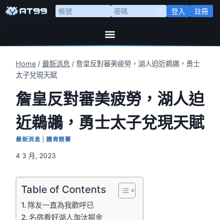
登入
註冊
Home
/
最新消息
/
詹皇反對審美疲勞，湖人迫近鵜鶘，勇士
太子兌現天賦
詹皇反對審美疲勞，湖人迫
近鵜鶘，勇士太子兌現天賦
最新消息
|
體育競賽
4 3 月, 2023
Table of Contents
隊友一直為我歡呼已
名宿看好湖人淘汰掘金