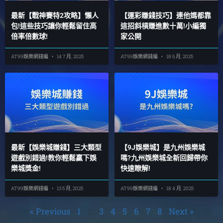
最新【戰神賽特2攻略】懶人
【運彩賺錢技巧】連他媽都靠
包!這些技巧讓你輕鬆留住高
這招斜槓賺進數十萬!小編獨
倍率倍數球!
家公開
AT99娛樂網錢編
14 7 月, 2025
AT99娛樂網錢編
18 6 月, 2025
最新【娛樂城賺錢】三大類型
【9J娛樂城】是九州娛樂城
遊戲別錯過!教你輕鬆贏下娛
嗎?九州娛樂城全新回歸帶你
樂城獎金!
快速瞭解!
AT99娛樂網錢編
13 5 月, 2025
AT99娛樂網錢編
18 4 月, 2025
« Previous
1
2
3
4
5
6
7
8
Next »