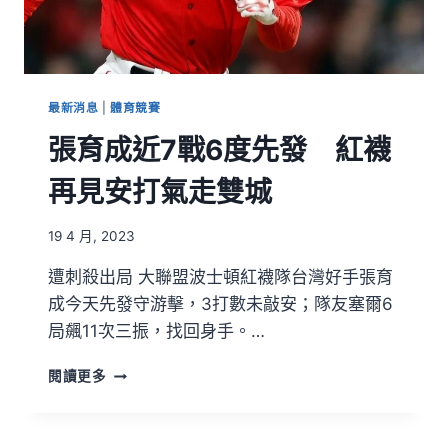
最新消息
|
體育競賽
張育成近7戰6度先發 紅襪
再見安打氣走雙城
19 4 月, 2023
遭刺殺出局 大聯盟波士頓紅襪隊台灣好手張育
成今天先發守游擊，3打數未敲安；隊友塞爾6
局飆11次三振，找回身手。…
閱讀更多