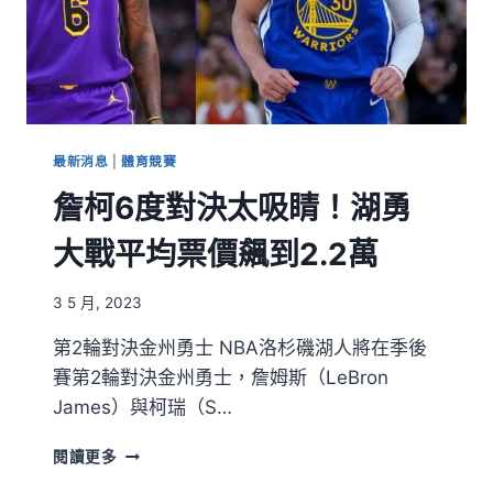
最新消息
|
體育競賽
詹柯6度對決太吸睛！湖勇
大戰平均票價飆到2.2萬
3 5 月, 2023
第2輪對決金州勇士 NBA洛杉磯湖人將在季後
賽第2輪對決金州勇士，詹姆斯（LeBron
James）與柯瑞（S…
閱讀更多