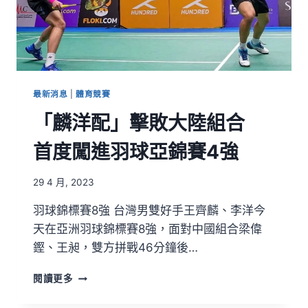
最新消息
|
體育競賽
「麟洋配」擊敗大陸組合
首度闖進羽球亞錦賽4強
29 4 月, 2023
羽球錦標賽8強 台灣男雙好手王齊麟、李洋今
天在亞洲羽球錦標賽8強，面對中國組合梁偉
鏗、王昶，雙方拼戰46分鐘後…
閱讀更多