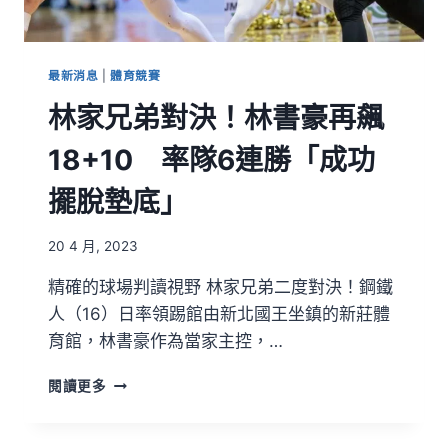
最新消息
|
體育競賽
林家兄弟對決！林書豪再飆
18+10 率隊6連勝「成功
擺脫墊底」
20 4 月, 2023
精確的球場判讀視野 林家兄弟二度對決！鋼鐵
人（16）日率領踢館由新北國王坐鎮的新莊體
育館，林書豪作為當家主控，…
閱讀更多