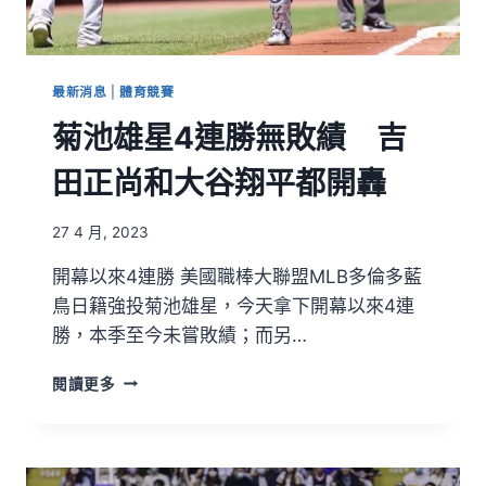
最新消息
|
體育競賽
菊池雄星4連勝無敗績 吉
田正尚和大谷翔平都開轟
27 4 月, 2023
開幕以來4連勝 美國職棒大聯盟MLB多倫多藍
鳥日籍強投菊池雄星，今天拿下開幕以來4連
勝，本季至今未嘗敗績；而另…
閱讀更多