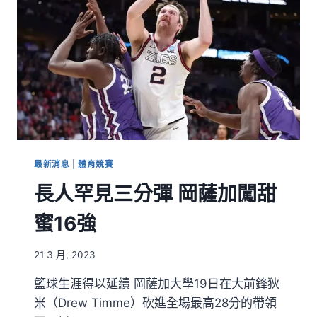
最新消息
|
體育競賽
長人罕見三分彈 岡薩加闖甜
蜜16強
21 3 月, 2023
籃球生涯得以延續 岡薩加大學19日在大前鋒狄
米（Drew Timme）砍進全場最高28分的帶領