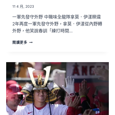
11 4 月, 2023
一軍先發守外野 中職味全龍隊拿莫．伊漾睽違
2年再度一軍先發守外野，拿莫．伊漾從內野轉
外野，他笑說春訓「練打時間…
閱讀更多