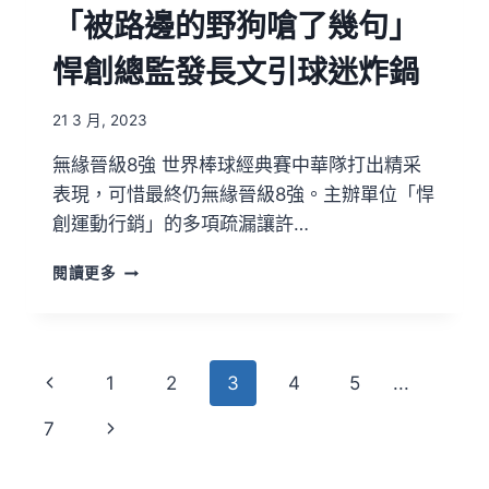
「被路邊的野狗嗆了幾句」
悍創總監發長文引球迷炸鍋
21 3 月, 2023
無緣晉級8強 世界棒球經典賽中華隊打出精采
表現，可惜最終仍無緣晉級8強。主辦單位「悍
創運動行銷」的多項疏漏讓許…
閱讀更多
1
2
3
4
5
...
7