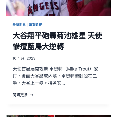
最新消息
|
體育競賽
大谷翔平砲轟菊池雄星 天使
慘遭藍鳥大逆轉
10 4 月, 2023
天使首局展開攻勢 卓奧特（Mike Trout）安
打，後面大谷敲成內滾，卓奧特遭封殺在二
壘，大谷上一壘。接著安…
閱讀更多