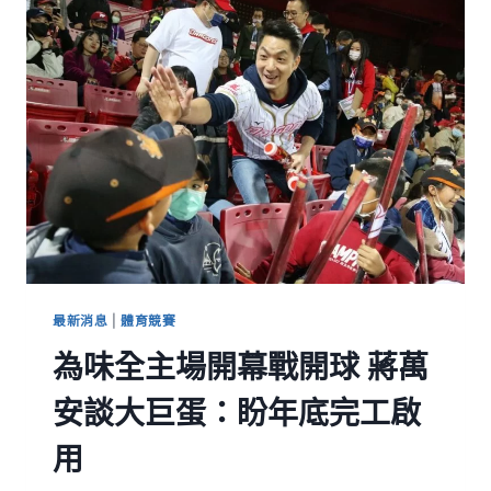
最新消息
|
體育競賽
為味全主場開幕戰開球 蔣萬
安談大巨蛋：盼年底完工啟
用