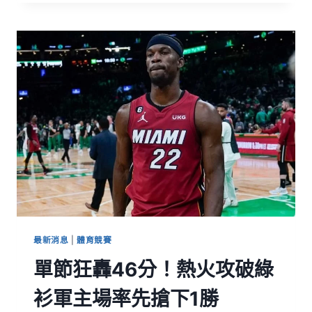
最新消息
|
體育競賽
單節狂轟46分！熱火攻破綠
衫軍主場率先搶下1勝