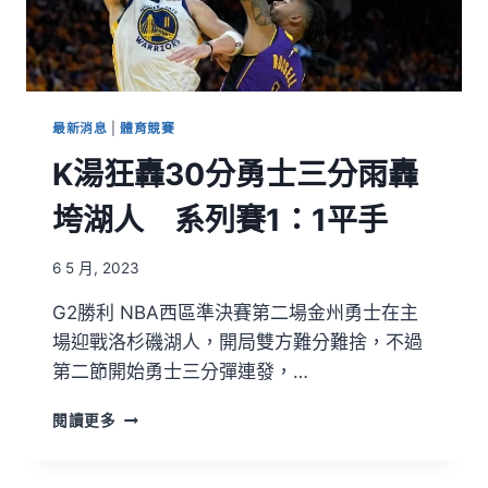
最新消息
|
體育競賽
K湯狂轟30分勇士三分雨轟
垮湖人 系列賽1：1平手
6 5 月, 2023
G2勝利 NBA西區準決賽第二場金州勇士在主
場迎戰洛杉磯湖人，開局雙方難分難捨，不過
第二節開始勇士三分彈連發，…
閱讀更多