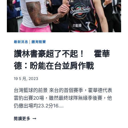
最新消息
|
體育競賽
讚林書豪超了不起！ 霍華
德：盼能在台並肩作戰
19 5 月, 2023
台灣籃球的前景 來台的首個賽季，霍華德代表
雲豹出賽20場，雖然最終球隊無緣季後賽，他
仍繳出場均23.2分16….
閱讀更多