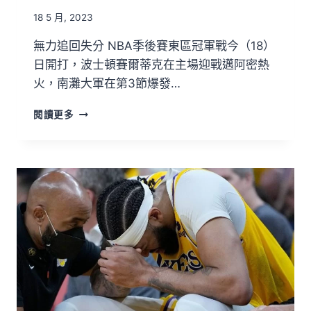
18 5 月, 2023
無力追回失分 NBA季後賽東區冠軍戰今（18）
日開打，波士頓賽爾蒂克在主場迎戰邁阿密熱
火，南灘大軍在第3節爆發…
閱讀更多