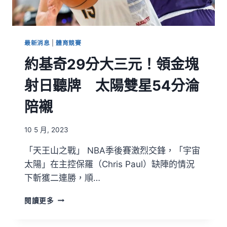
最新消息
|
體育競賽
約基奇29分大三元！領金塊
射日聽牌 太陽雙星54分淪
陪襯
10 5 月, 2023
「天王山之戰」 NBA季後賽激烈交鋒，「宇宙
太陽」在主控保羅（Chris Paul）缺陣的情況
下斬獲二連勝，順…
閱讀更多