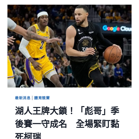
最新消息
|
體育競賽
湖人王牌大鎖！「彪哥」季
後賽一守成名 全場緊盯黏
死柯瑞