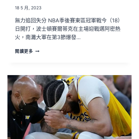
18 5 月, 2023
無力追回失分 NBA季後賽東區冠軍戰今（18）
日開打，波士頓賽爾蒂克在主場迎戰邁阿密熱
火，南灘大軍在第3節爆發…
閱讀更多