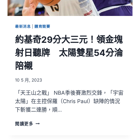
最新消息
|
體育競賽
約基奇29分大三元！領金塊
射日聽牌 太陽雙星54分淪
陪襯
10 5 月, 2023
「天王山之戰」 NBA季後賽激烈交鋒，「宇宙
太陽」在主控保羅（Chris Paul）缺陣的情況
下斬獲二連勝，順…
閱讀更多