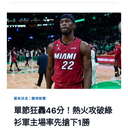
最新消息
|
體育競賽
單節狂轟46分！熱火攻破綠
衫軍主場率先搶下1勝