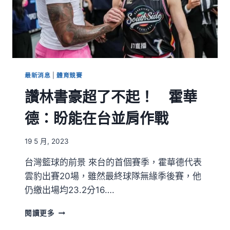
最新消息
|
體育競賽
讚林書豪超了不起！ 霍華
德：盼能在台並肩作戰
19 5 月, 2023
台灣籃球的前景 來台的首個賽季，霍華德代表
雲豹出賽20場，雖然最終球隊無緣季後賽，他
仍繳出場均23.2分16….
閱讀更多