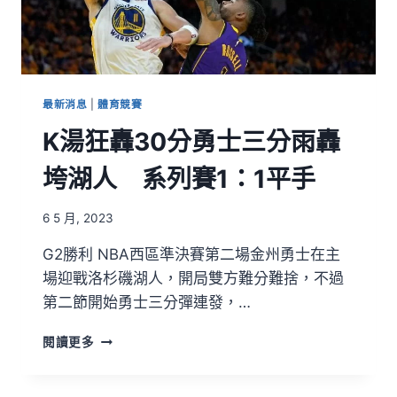
最新消息
|
體育競賽
K湯狂轟30分勇士三分雨轟
垮湖人 系列賽1：1平手
6 5 月, 2023
G2勝利 NBA西區準決賽第二場金州勇士在主
場迎戰洛杉磯湖人，開局雙方難分難捨，不過
第二節開始勇士三分彈連發，…
閱讀更多