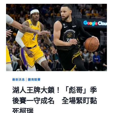
最新消息
|
體育競賽
湖人王牌大鎖！「彪哥」季
後賽一守成名 全場緊盯黏
死柯瑞