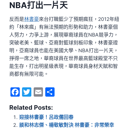
NBA打出一片天
反而是
林書豪
來台打職籃少了預期瘋狂，2012年紐
約「林來瘋」有無法預期的形勢和助力，林書豪個
人努力，力爭上游，展現華裔球員在NBA競爭力，
突破老美、籃球、亞裔對籃球刻板印象，林書豪證
明，亞裔球員也能在美國大學、NBA打出一片天，
掙得一席之地，華裔球員在世界最高籃球殿堂不只
能生存，打出明星級表現，華裔球員身材天賦和智
商都有無限可能。
F
T
E
分
a
w
m
享
Related Posts:
c
itt
ai
e
er
l
迎接林書豪！呂政儒回春
談和林志傑、楊敬敏對決 林書豪：非常榮幸
b