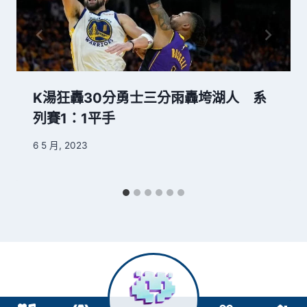
K湯狂轟30分勇士三分雨轟垮湖人 系
列賽1：1平手
6 5 月, 2023