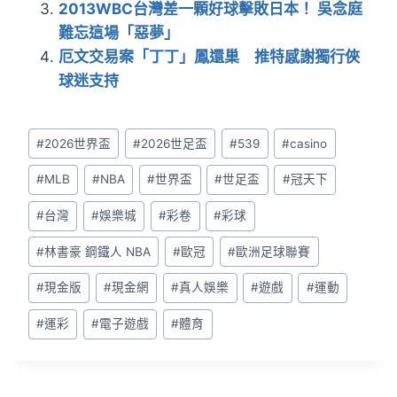
2013WBC台灣差一顆好球擊敗日本！ 吳念庭
o
難忘這場「惡夢」
o
厄文交易案「丁丁」鳳還巢 推特感謝獨行俠
k
球迷支持
#
2026世界盃
#
2026世足盃
#
539
#
casino
#
MLB
#
NBA
#
世界盃
#
世足盃
#
冠天下
#
台灣
#
娛樂城
#
彩卷
#
彩球
#
林書豪 鋼鐵人 NBA
#
歐冠
#
歐洲足球聯賽
#
現金版
#
現金網
#
真人娛樂
#
遊戲
#
運動
#
運彩
#
電子遊戲
#
體育