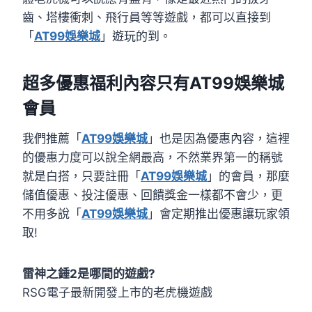
齒、塔樓衝刺、飛行員等等遊戲，都可以直接到
「
AT99娛樂城
」遊玩的到。
超多優惠福利內容只有
AT99娛樂城
會員
我們推薦「
AT99娛樂城
」也是因為優惠內容，這裡
的優惠力度可以說全網最高，不然業界第一的稱號
就是白搭，只要註冊「
AT99娛樂城
」的會員，那麼
儲值優惠、投注優惠、回饋獎金一樣都不會少，更
不用多說「
AT99娛樂城
」會定期推出優惠讓玩家領
取!
雷神之錘2是哪間的遊戲?
RSG電子最新開發上市的老虎機遊戲