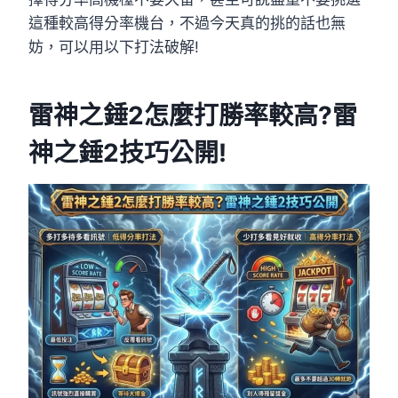
這種較高得分率機台，不過今天真的挑的話也無
妨，可以用以下打法破解!
雷神之錘2怎麼打勝率較高?雷
神之錘2技巧公開!