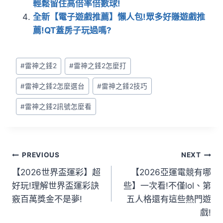
k
輕鬆留住高倍率倍數球!
全新【電子遊戲推薦】懶人包!眾多好賺遊戲推
薦!QT蓋房子玩過嗎?
#
雷神之錘2
#
雷神之錘2怎麼打
#
雷神之錘2怎麼選台
#
雷神之錘2技巧
#
雷神之錘2訊號怎麼看
PREVIOUS
NEXT
【2026世界盃運彩】超
【2026亞運電競有哪
好玩!理解世界盃運彩訣
些】一次看!不僅lol、第
竅百萬獎金不是夢!
五人格還有這些熱門遊
戲!