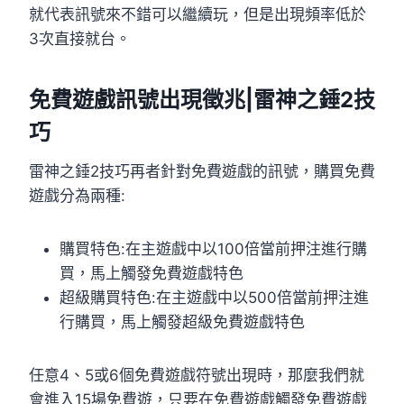
就代表訊號來不錯可以繼續玩，但是出現頻率低於
3次直接就台。
免費遊戲訊號出現徵兆|雷神之錘2技
巧
雷神之錘2技巧再者針對免費遊戲的訊號，購買免費
遊戲分為兩種:
購買特色:在主遊戲中以100倍當前押注進行購
買，馬上觸發免費遊戲特色
超級購買特色:在主遊戲中以500倍當前押注進
行購買，馬上觸發超級免費遊戲特色
任意4、5或6個免費遊戲符號出現時，那麼我們就
會進入15場免費遊，只要在免費遊戲觸發免費遊戲