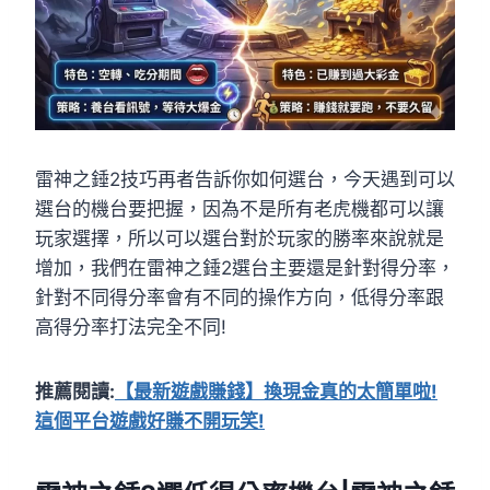
雷神之錘2技巧再者告訴你如何選台，今天遇到可以
選台的機台要把握，因為不是所有老虎機都可以讓
玩家選擇，所以可以選台對於玩家的勝率來說就是
增加，我們在雷神之錘2選台主要還是針對得分率，
針對不同得分率會有不同的操作方向，低得分率跟
高得分率打法完全不同!
推薦閱讀:
【最新遊戲賺錢】換現金真的太簡單啦!
這個平台遊戲好賺不開玩笑!