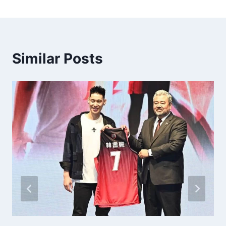
Similar Posts