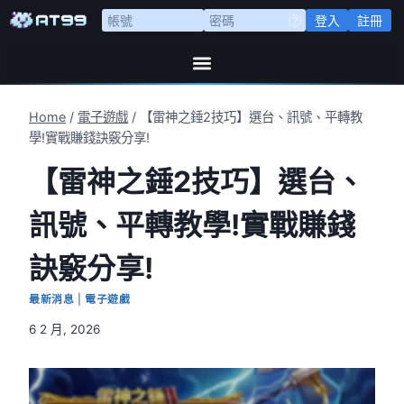
登入
註冊
Home
/
電子遊戲
/
【雷神之錘2技巧】選台、訊號、平轉教
學!實戰賺錢訣竅分享!
【雷神之錘2技巧】選台、
訊號、平轉教學!實戰賺錢
訣竅分享!
最新消息
|
電子遊戲
6 2 月, 2026