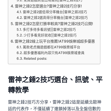
免費遊戲訊號出現徵兆|雷神之錘2技巧
雷神之錘2怎麼選台?雷神之錘2技巧分享!
雷神之錘2選低得分率機台|雷神之錘2技巧
雷神之錘2選高得分率機台|雷神之錘2技巧
雷神之錘2怎麼打勝率較高?雷神之錘2技巧公開!
多打多待多看訊號||雷神之錘2技巧
少打多看見好就收||雷神之錘2技巧
雷神之錘2線上玩平台推薦!AT99娛樂城超多優惠
萬款老虎機遊戲都在AT99娛樂城平台
超多優惠福利內容只有AT99娛樂城會員
Related posts:
雷神之錘2技巧選台、訊號、平
轉教學
雷神之錘2技巧方分享，雷神之錘2這是延續北歐神
話的代表作，不僅延續了連鎖掉落以及全盤倍數的