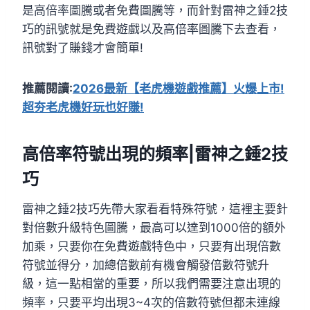
是高倍率圖騰或者免費圖騰等，而針對雷神之錘2技
巧的訊號就是免費遊戲以及高倍率圖騰下去查看，
訊號對了賺錢才會簡單!
推薦閱讀:
2026最新【老虎機遊戲推薦】火爆上市!
超夯老虎機好玩也好賺!
高倍率符號出現的頻率|雷神之錘2技
巧
雷神之錘2技巧先帶大家看看特殊符號，這裡主要針
對倍數升級特色圖騰，最高可以達到1000倍的額外
加乘，只要你在免費遊戲特色中，只要有出現倍數
符號並得分，加總倍數前有機會觸發倍數符號升
級，這一點相當的重要，所以我們需要注意出現的
頻率，只要平均出現3~4次的倍數符號但都未連線